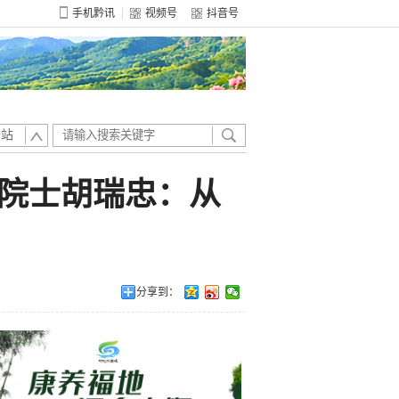
手机黔讯
视频号
抖音号
全站
院院士胡瑞忠：从
分享到：