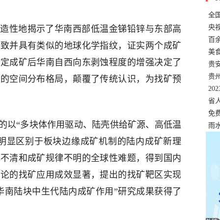
全
错
央
造性地揭示了华南西部低温金锑铅锌与东部高
温
百
一致并具有类似的地球化学指纹，证实两个成矿
正式
美
确定成矿后华南自西向东剥蚀程度的增强决定了
两
贵
贵
温的空间分布格局，颠覆了传统认识，为找矿预
名
20
色
省
资
免
的以“多块体作用驱动、陆壳供给矿源、高低温
展，
雨
而明显区别于板块边缘成矿机制的陆内成矿新理
制不清和成矿规律不明的全球性难题，得到国内
理论的找矿应用成效显著，提出的找矿靶区实现
华南陆块中生代陆内成矿作用”研究成果获得了