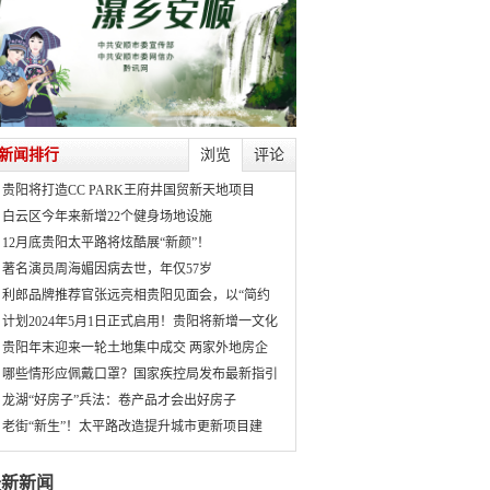
新闻排行
浏览
评论
贵阳将打造CC PARK王府井国贸新天地项目
白云区今年来新增22个健身场地设施
12月底贵阳太平路将炫酷展“新颜”！
著名演员周海媚因病去世，年仅57岁
利郎品牌推荐官张远亮相贵阳见面会，以“简约
计划2024年5月1日正式启用！贵阳将新增一文化
贵阳年末迎来一轮土地集中成交 两家外地房企
哪些情形应佩戴口罩？国家疾控局发布最新指引
龙湖“好房子”兵法：卷产品才会出好房子
老街“新生”！太平路改造提升城市更新项目建
最新新闻