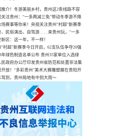
国推介！冬游美丽乡村，贵州这2条线路不容
过
视关注贵州：“一多两减三免”带动冬季游不降
余场赛事等你来！央视关注贵州“村超”新赛季
“打响”
食、民俗演出、自驾游……来贵州玩，“一多
减三免”！
安新区：这一年，不一样！
州“村超”新赛季今日开启，62支队伍争夺20强
额
23年绿色制造名单公布 贵州35家单位入选绿
工厂
人民政府办公厅印发贵州省防范和处置非法集
工作实施细则
费开放！“多彩贵州”美术大赛雕塑展在贵阳开
持续至1月19日
水驾到，贵州局地有中到大雨～