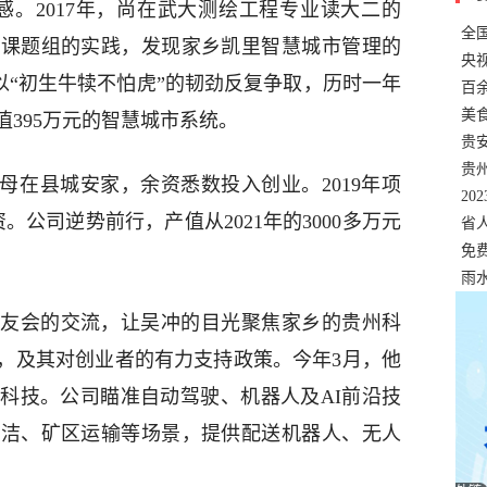
感。2017年，尚在武大测绘工程专业读大二的
全
在课题组的实践，发现家乡凯里智慧城市管理的
错
央
以“初生牛犊不怕虎”的韧劲反复争取，历时一年
温
百
正式
美
395万元的智慧城市系统。
两
贵
贵
母在县城安家，余资悉数投入创业。2019年项
名
20
。公司逆势前行，产值从2021年的3000多万元
色
省
资
免
展，
雨
友会的交流，让吴冲的目光聚焦家乡的贵州科
，及其对创业者的有力支持政策。今年3月，他
科技。公司瞄准自动驾驶、机器人及AI前沿技
清洁、矿区运输等场景，提供配送机器人、无人