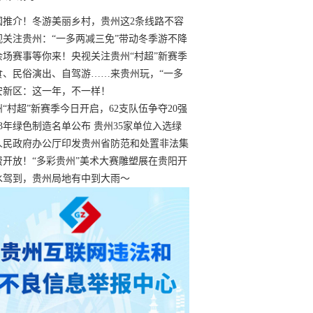
国推介！冬游美丽乡村，贵州这2条线路不容
过
视关注贵州：“一多两减三免”带动冬季游不降
余场赛事等你来！央视关注贵州“村超”新赛季
“打响”
食、民俗演出、自驾游……来贵州玩，“一多
减三免”！
安新区：这一年，不一样！
州“村超”新赛季今日开启，62支队伍争夺20强
额
23年绿色制造名单公布 贵州35家单位入选绿
工厂
人民政府办公厅印发贵州省防范和处置非法集
工作实施细则
费开放！“多彩贵州”美术大赛雕塑展在贵阳开
持续至1月19日
水驾到，贵州局地有中到大雨～