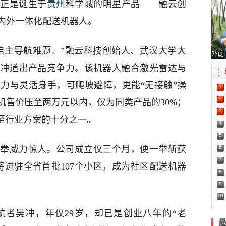
”正是诞生于
贵州
科学城的明星产品——融云创
内外一体化配送机器人。
自主导航难题。”融云科技创始人、武汉大学大
外链
吴冲道出产品竞争力。该机器人融合激光雷达与
力与灵活身手，可爬坡避障，更能“无接触”操
1
2
机售价压至两万元以内，仅为同类产品的30%；
3
缩至行业方案的十分之一。
4
5
6
拳威力惊人。公司成立仅三个月，便一举斩获
7
即将进驻全省首批107个小区，成为社区配送机器
8
9
10
者吴冲，年仅29岁，却已是创业八年的“老