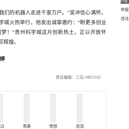
外链
举报邮
愿我们的机器人走进千家万户。”吴冲信心满怀。
违法
科学城火热举行，他发出诚挚邀约：“盼更多创业
圆梦！”贵州科学城这片创新热土，正以开放怀
写辉煌。
婷
责任编辑：三石-NB33102
难过
羡慕
愤怒
流泪