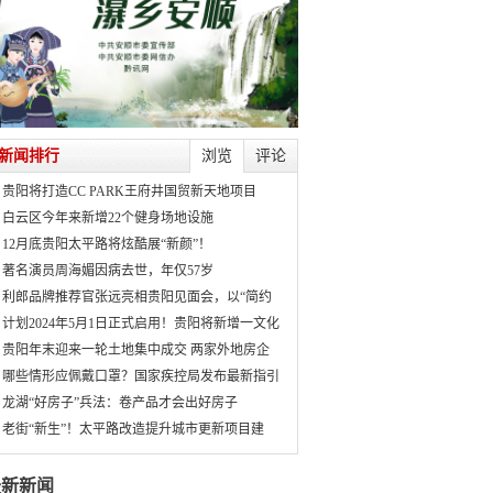
新闻排行
浏览
评论
贵阳将打造CC PARK王府井国贸新天地项目
白云区今年来新增22个健身场地设施
12月底贵阳太平路将炫酷展“新颜”！
著名演员周海媚因病去世，年仅57岁
利郎品牌推荐官张远亮相贵阳见面会，以“简约
计划2024年5月1日正式启用！贵阳将新增一文化
贵阳年末迎来一轮土地集中成交 两家外地房企
哪些情形应佩戴口罩？国家疾控局发布最新指引
龙湖“好房子”兵法：卷产品才会出好房子
老街“新生”！太平路改造提升城市更新项目建
最新新闻