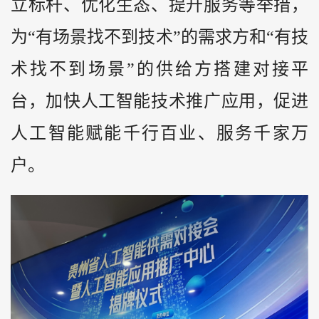
立标杆、优化生态、提升服务等举措，
为“有场景找不到技术”的需求方和“有技
术找不到场景”的供给方搭建对接平
台，加快人工智能技术推广应用，促进
人工智能赋能千行百业、服务千家万
户。