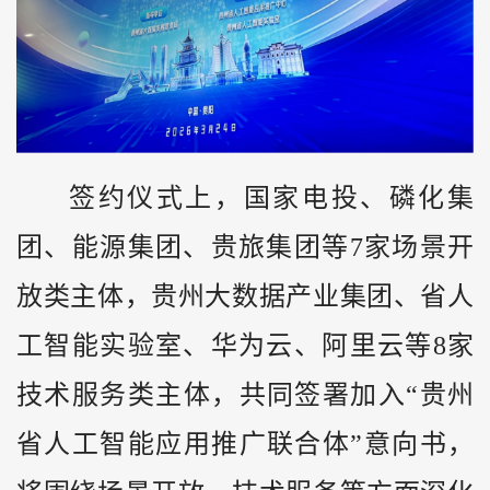
签约仪式上，国家电投、磷化集
团、能源集团、贵旅集团等7家场景开
放类主体，贵州大数据产业集团、省人
工智能实验室、华为云、阿里云等8家
技术服务类主体，共同签署加入“贵州
省人工智能应用推广联合体”意向书，