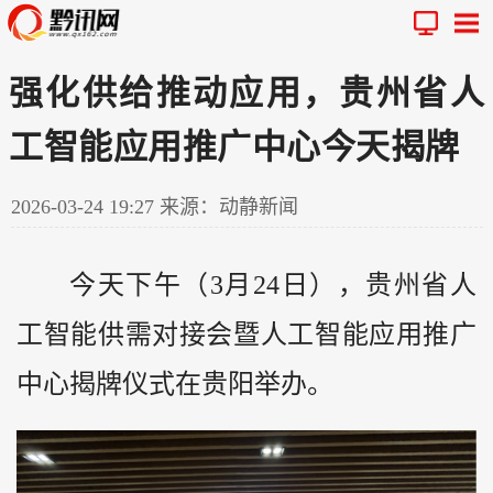
强化供给推动应用，贵州省人
工智能应用推广中心今天揭牌
2026-03-24 19:27
来源：动静新闻
今天下午（3月24日），
贵州
省人
工智能供需对接会暨人工智能应用推广
中心揭牌仪式在贵阳举办。