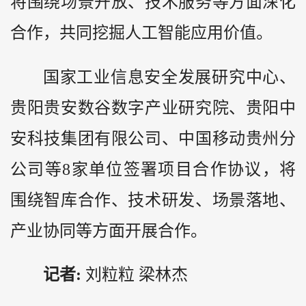
将围绕场景开放、技术服务等方面深化
合作，共同挖掘人工智能应用价值。
国家工业信息安全发展研究中心、
贵阳贵安数谷数字产业研究院、贵阳中
安科技集团有限公司、中国移动贵州分
公司等8家单位签署项目合作协议，将
围绕智库合作、技术研发、场景落地、
产业协同等方面开展合作。
记者:
刘粒粒 梁林杰